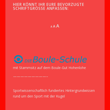
HIER KÖNNT IHR EURE BEVORZUGTE
SCHRIFTGRÖSSE ANPASSEN:
Increase
A
Reset
A
Decrease
A
font
font
font
size.
size.
size.
mit Stammsitz auf dem Boule-Gut Hohenlohe
—————————–
Sportwissenschaftlich fundiertes Hintergrundwissen
rund um den Sport mit der Kugel