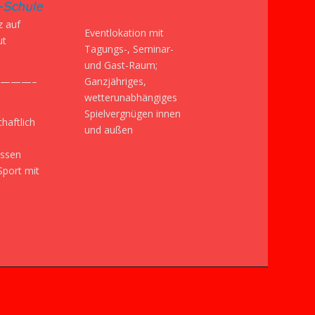
z auf
Eventlokation mit
ut
Tagungs-, Seminar-
und Gast-Raum;
Ganzjähriges,
———–
wetterunabhängiges
Spielvergnügen innen
haftlich
und außen
issen
Sport mit