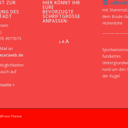
KT ZUR
HIER KÖNNT IHR
-
EURE
mit Stammsit
UNG DES
BEVORZUGTE
STADT
SCHRIFTGRÖSSE A
dem Boule-G
NPASSEN:
Hohenlohe
kmann
)
——————
170 4977073
Increase
A
Reset
A
Decrease
A
font
font
font
Mail an
Sportwissensc
size.
size.
size.
e(at)web.de
fundiertes
Hintergrundw
Möglichkeiten
rund um den 
r auch auf
der Kugel
tseite
<
rdPress Theme