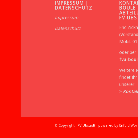
IMPRESSUM |
KONTA
DATENSCHUTZ
BOULE
ABTEIL
FV UB
Impressum
Eric Zic
Datenschutz
(Vorstand
Mobil: 0
oder per 
fvu-boul
Weitere 
findet Ih
unserer
>
Kontak
© Copyright -
FV Ubstadt
-
powered by Enfold Wo