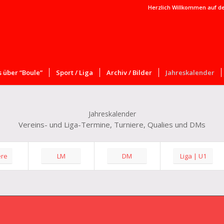
Herzlich Willkommen auf d
 über “Boule”
Sport / Liga
Archiv / Bilder
Jahreskalender
Jahreskalender
Vereins- und Liga-Termine, Turniere, Qualies und DMs
ere
LM
DM
Liga | U1