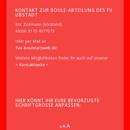
KONTAKT ZUR BOULE-ABTEILUNG DES FV
UBSTADT
Eric Zickmann (Vorstand)
Mobil: 0170 4977073
oder per Mail an
fvu-boule(at)web.de
Weitere Möglichkeiten findet Ihr auch auf unserer
>
Kontaktseite
<
HIER KÖNNT IHR EURE BEVORZUGTE
SCHRIFTGRÖSSE ANPASSEN:
Increase
A
Reset
A
Decrease
A