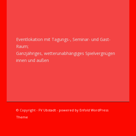
Eventlokation mit Tagungs-, Seminar- und Gast-
Raum;
Ganzjähriges, wetterunabhängiges Spielvergnügen
innen und außen
© Copyright -
FV Ubstadt
-
powered by Enfold WordPress
Theme