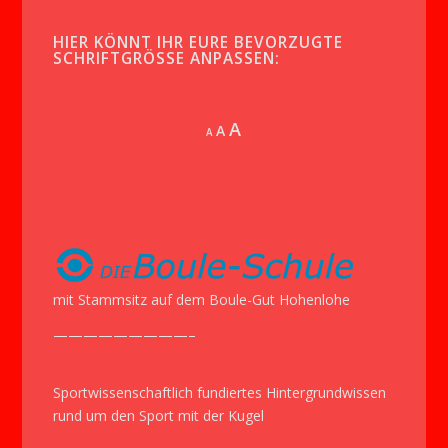
HIER KÖNNT IHR EURE BEVORZUGTE
SCHRIFTGRÖSSE ANPASSEN:
Increase
A
Reset
A
Decrease
A
font
font
font
size.
size.
size.
mit Stammsitz auf dem Boule-Gut Hohenlohe
—————————–
Sportwissenschaftlich fundiertes Hintergrundwissen
rund um den Sport mit der Kugel