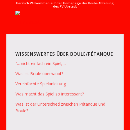
Herzlich Willkommen auf der Homepage der Boule-Abteilung
des FV Ubstadt
WISSENSWERTES ÜBER BOULE/PÉTANQUE
"... nicht einfach ein Spiel, ...
Was ist Boule überhaupt?
Vereinfachte Spielanleitung
Was macht das Spiel so interessant?
Was ist der Unterschied zwischen Pétanque und
Boule?