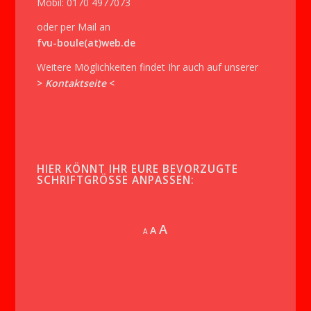
Mobil: 0170 4977073
oder per Mail an
fvu-boule(at)web.de
Weitere Möglichkeiten findet Ihr auch auf unserer
>
Kontaktseite
<
HIER KÖNNT IHR EURE BEVORZUGTE
SCHRIFTGRÖSSE ANPASSEN:
Increase
A
Reset
A
Decrease
A
font
font
font
size.
size.
size.