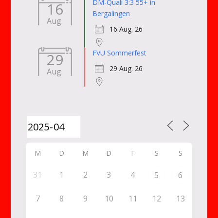
DM-Quali 3:3 55+ in
16
Bergalingen
Aug.
16 Aug. 26
FVU Sommerfest
29
29 Aug. 26
Aug.
M
D
M
D
F
S
S
31
1
2
3
4
5
6
7
8
9
10
11
12
13