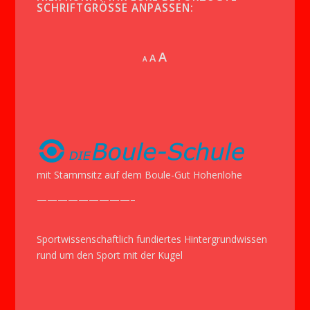
SCHRIFTGRÖSSE ANPASSEN:
Increase
A
Reset
A
Decrease
A
font
font
font
size.
size.
size.
mit Stammsitz auf dem Boule-Gut Hohenlohe
—————————–
Sportwissenschaftlich fundiertes Hintergrundwissen
rund um den Sport mit der Kugel