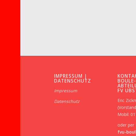
IMPRESSUM |
KONTA
DATENSCHUTZ
BOULE
ABTEIL
FV UB
Impressum
Eric Zic
Datenschutz
(Vorstand
Mobil: 0
oder per 
fvu-boul