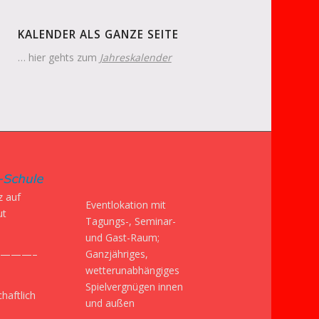
KALENDER ALS GANZE SEITE
… hier gehts zum
Jahreskalender
z auf
Eventlokation mit
ut
Tagungs-, Seminar-
und Gast-Raum;
Ganzjähriges,
———–
wetterunabhängiges
Spielvergnügen innen
haftlich
und außen