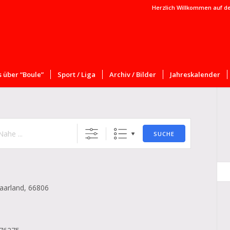
Herzlich Willkommen auf d
 über “Boule”
Sport / Liga
Archiv / Bilder
Jahreskalender
SUCHE
aarland, 66806