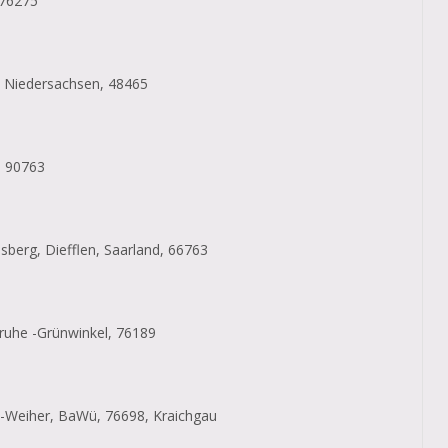
 76275
f, Niedersachsen, 48465
, 90763
sberg, Diefflen, Saarland, 66763
ruhe -Grünwinkel, 76189
t-Weiher, BaWü, 76698, Kraichgau