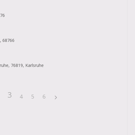
676
, 68766
ruhe, 76819, Karlsruhe
3
4
5
6
n?