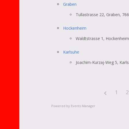
Graben
Tullastrasse 22, Graben, 76
Hockenheim
Waldtstrasse 1, Hockenheim
Karlsuhe
Joachim-Kurzaj-Weg 5, Karls
1
2
Land
Powered by
Events Manager
Orte mit vielen Veranstaltunge