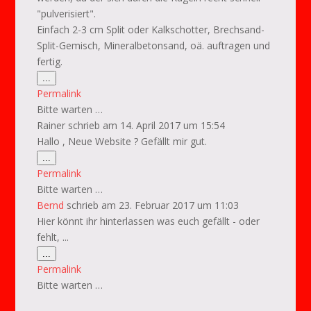
"pulverisiert".
Einfach 2-3 cm Split oder Kalkschotter, Brechsand-
Split-Gemisch, Mineralbetonsand, oä. auftragen und
fertig.
Diese
...
Metabox
Permalink
ein-/ausblenden.
Bitte warten …
Rainer
schrieb am
14. April 2017
um
15:54
Hallo , Neue Website ? Gefällt mir gut.
Diese
...
Metabox
Permalink
ein-/ausblenden.
Bitte warten …
Bernd
schrieb am
23. Februar 2017
um
11:03
Hier könnt ihr hinterlassen was euch gefällt - oder
fehlt, ...
Diese
...
Metabox
Permalink
ein-/ausblenden.
Bitte warten …