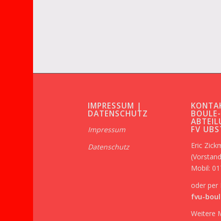
IMPRESSUM |
KONTA
DATENSCHUTZ
BOULE
ABTEIL
FV UB
Impressum
Eric Zic
Datenschutz
(Vorstand
Mobil: 0
oder per 
fvu-boul
Weitere 