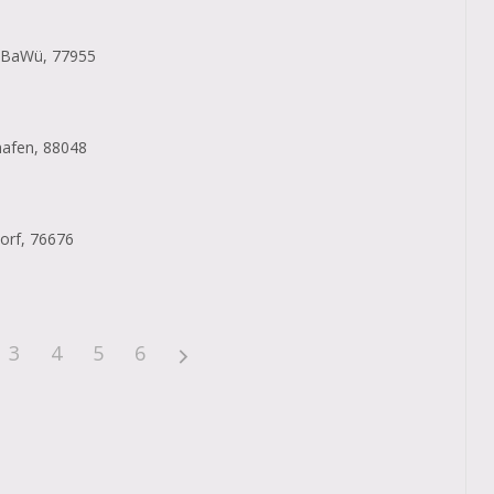
 BaWü, 77955
hafen, 88048
orf, 76676
3
4
5
6
n?