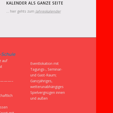
KALENDER ALS GANZE SEITE
… hier gehts zum
Jahreskalender
z auf
Eventlokation mit
ut
Tagungs-, Seminar-
und Gast-Raum;
Ganzjähriges,
———–
wetterunabhängiges
Spielvergnügen innen
haftlich
und außen
issen
Sport mit