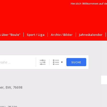
Herzlich Willkommen auf d
 über “Boule”
Sport / Liga
Archiv / Bilder
Jahreskalender
SUCHE
her, BW, 76698