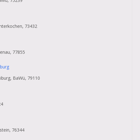
BaWü, 75239
Unterkochen, 73432
llenau, 77855
iburg
reiburg, BaWü, 79110
24
stein, 76344