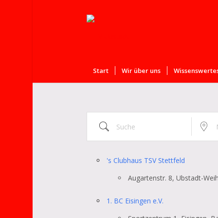
Start
Wir über uns
Wissenswertes
Suche
Nahe ...
's Clubhaus TSV Stettfeld
Augartenstr. 8, Ubstadt-Wei
1. BC Eisingen e.V.