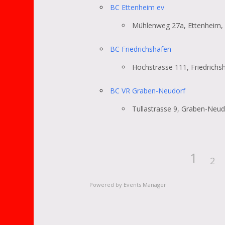
BC Ettenheim ev
Mühlenweg 27a, Ettenheim,
BC Friedrichshafen
Hochstrasse 111, Friedrichs
BC VR Graben-Neudorf
Tullastrasse 9, Graben-Neud
1
2
Land
Powered by
Events Manager
Orte mit vielen Veranstaltunge