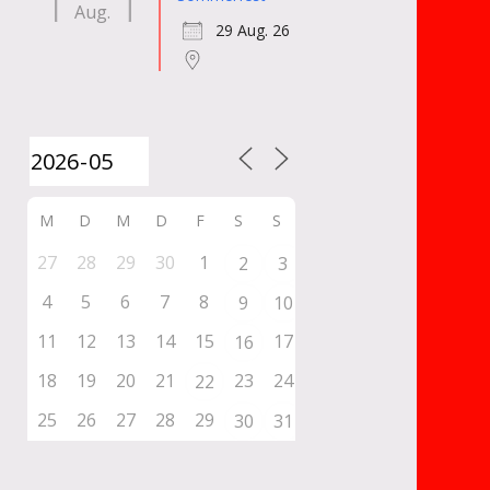
Aug.
29 Aug. 26
M
D
M
D
F
S
S
27
28
29
30
1
2
3
4
5
6
7
8
9
10
11
12
13
14
15
17
16
18
19
20
21
23
24
22
25
26
27
28
29
30
31