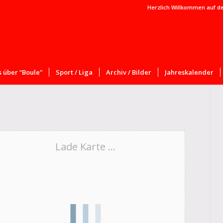
Herzlich Willkommen auf d
 über “Boule”
Sport / Liga
Archiv / Bilder
Jahreskalender
Lade Karte ...