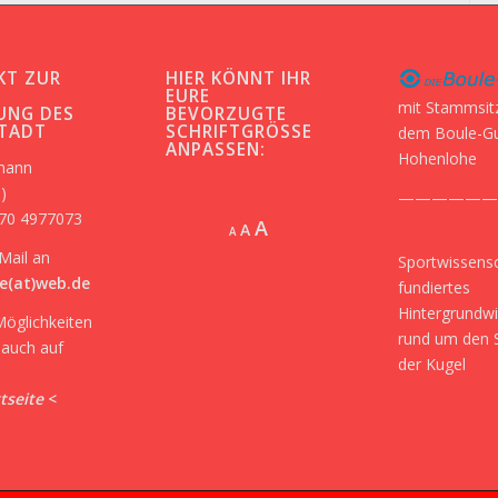
KT ZUR
HIER KÖNNT IHR
-
EURE
mit Stammsit
UNG DES
BEVORZUGTE
STADT
SCHRIFTGRÖSSE A
dem Boule-G
NPASSEN:
Hohenlohe
kmann
)
——————
170 4977073
Increase
A
Reset
A
Decrease
A
font
font
font
Mail an
Sportwissensc
size.
size.
size.
e(at)web.de
fundiertes
Hintergrundw
Möglichkeiten
rund um den 
r auch auf
der Kugel
tseite
<