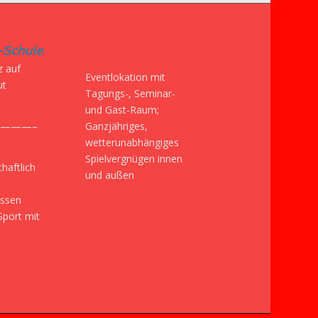
z auf
Eventlokation mit
ut
Tagungs-, Seminar-
und Gast-Raum;
Ganzjähriges,
———–
wetterunabhängiges
Spielvergnügen innen
haftlich
und außen
issen
Sport mit