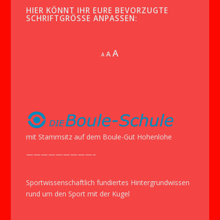
HIER KÖNNT IHR EURE BEVORZUGTE
SCHRIFTGRÖSSE ANPASSEN:
Increase
A
Reset
A
Decrease
A
font
font
font
size.
size.
size.
mit Stammsitz auf dem Boule-Gut Hohenlohe
—————————–
Sportwissenschaftlich fundiertes Hintergrundwissen
rund um den Sport mit der Kugel