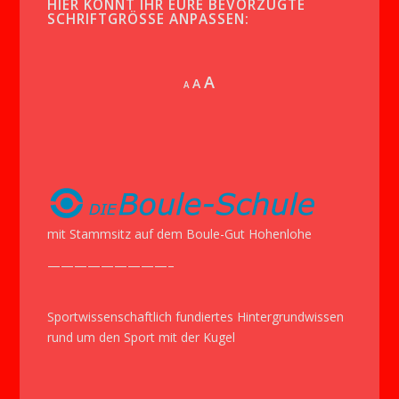
HIER KÖNNT IHR EURE BEVORZUGTE
SCHRIFTGRÖSSE ANPASSEN:
Increase
A
Reset
A
Decrease
A
font
font
font
size.
size.
size.
mit Stammsitz auf dem Boule-Gut Hohenlohe
—————————–
Sportwissenschaftlich fundiertes Hintergrundwissen
rund um den Sport mit der Kugel