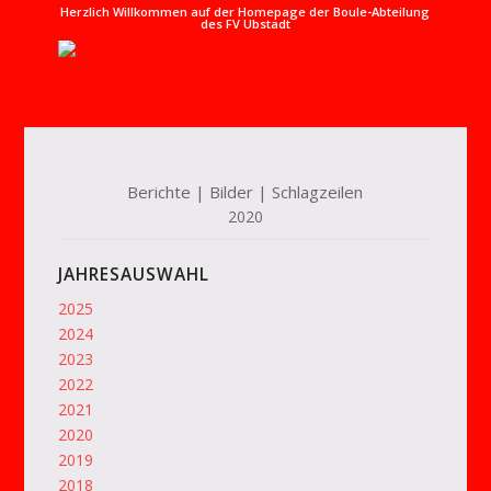
Herzlich Willkommen auf der Homepage der Boule-Abteilung
des FV Ubstadt
Berichte | Bilder | Schlagzeilen
2020
JAHRESAUSWAHL
2025
2024
2023
2022
2021
2020
2019
2018