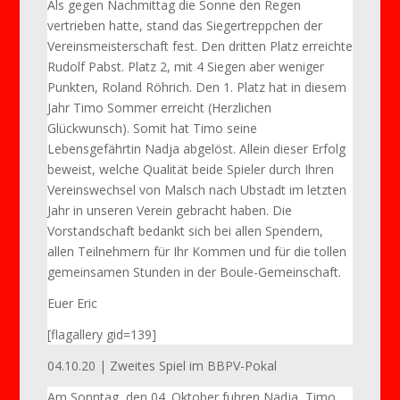
Als gegen Nachmittag die Sonne den Regen
vertrieben hatte, stand das Siegertreppchen der
Vereinsmeisterschaft fest. Den dritten Platz erreichte
Rudolf Pabst. Platz 2, mit 4 Siegen aber weniger
Punkten, Roland Röhrich. Den 1. Platz hat in diesem
Jahr Timo Sommer erreicht (Herzlichen
Glückwunsch). Somit hat Timo seine
Lebensgefährtin Nadja abgelöst. Allein dieser Erfolg
beweist, welche Qualität beide Spieler durch Ihren
Vereinswechsel von Malsch nach Ubstadt im letzten
Jahr in unseren Verein gebracht haben. Die
Vorstandschaft bedankt sich bei allen Spendern,
allen Teilnehmern für Ihr Kommen und für die tollen
gemeinsamen Stunden in der Boule-Gemeinschaft.
Euer Eric
[flagallery gid=139]
04.10.20 | Zweites Spiel im BBPV-Pokal
Am Sonntag, den 04. Oktober fuhren Nadja, Timo,