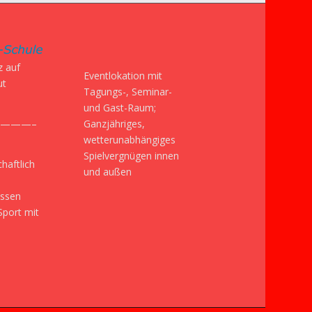
z auf
Eventlokation mit
ut
Tagungs-, Seminar-
und Gast-Raum;
Ganzjähriges,
———–
wetterunabhängiges
Spielvergnügen innen
haftlich
und außen
issen
Sport mit