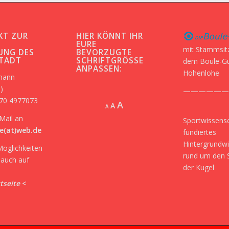
KT ZUR
HIER KÖNNT IHR
-
EURE
mit Stammsit
UNG DES
BEVORZUGTE
STADT
SCHRIFTGRÖSSE A
dem Boule-G
NPASSEN:
Hohenlohe
kmann
)
——————
170 4977073
Increase
A
Reset
A
Decrease
A
font
font
font
Mail an
Sportwissensc
size.
size.
size.
e(at)web.de
fundiertes
Hintergrundw
Möglichkeiten
rund um den 
r auch auf
der Kugel
tseite
<