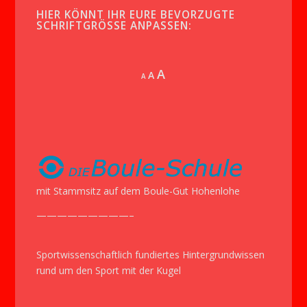
HIER KÖNNT IHR EURE BEVORZUGTE
SCHRIFTGRÖSSE ANPASSEN:
Increase
A
Reset
A
Decrease
A
font
font
font
size.
size.
size.
mit Stammsitz auf dem Boule-Gut Hohenlohe
—————————–
Sportwissenschaftlich fundiertes Hintergrundwissen
rund um den Sport mit der Kugel