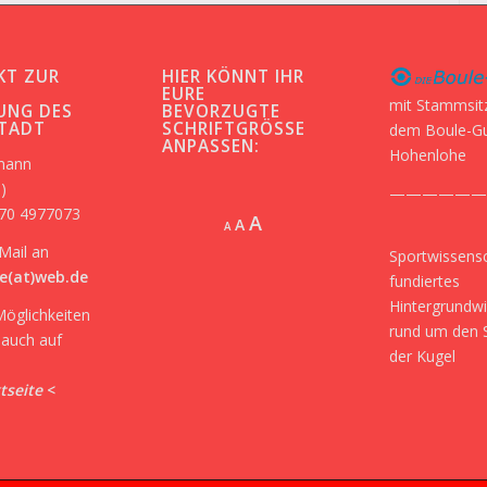
KT ZUR
HIER KÖNNT IHR
-
EURE
mit Stammsit
UNG DES
BEVORZUGTE
STADT
SCHRIFTGRÖSSE A
dem Boule-G
NPASSEN:
Hohenlohe
kmann
)
——————
170 4977073
Increase
A
Reset
A
Decrease
A
font
font
font
Mail an
Sportwissensc
size.
size.
size.
e(at)web.de
fundiertes
Hintergrundw
Möglichkeiten
rund um den 
r auch auf
der Kugel
tseite
<