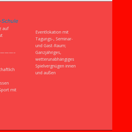
z auf
Eventlokation mit
ut
Tagungs-, Seminar-
und Gast-Raum;
Ganzjähriges,
———–
wetterunabhängiges
Spielvergnügen innen
haftlich
und außen
issen
Sport mit