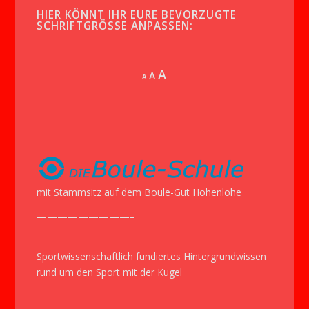
HIER KÖNNT IHR EURE BEVORZUGTE
SCHRIFTGRÖSSE ANPASSEN:
Increase
A
Reset
A
Decrease
A
font
font
font
size.
size.
size.
mit Stammsitz auf dem Boule-Gut Hohenlohe
—————————–
Sportwissenschaftlich fundiertes Hintergrundwissen
rund um den Sport mit der Kugel