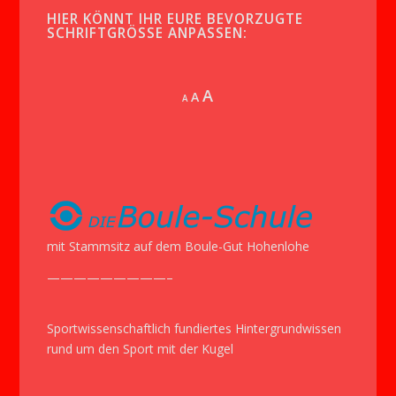
HIER KÖNNT IHR EURE BEVORZUGTE
SCHRIFTGRÖSSE ANPASSEN:
Increase
A
Reset
A
Decrease
A
font
font
font
size.
size.
size.
mit Stammsitz auf dem Boule-Gut Hohenlohe
—————————–
Sportwissenschaftlich fundiertes Hintergrundwissen
rund um den Sport mit der Kugel