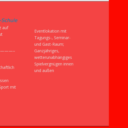
z auf
Eventlokation mit
ut
Tagungs-, Seminar-
und Gast-Raum;
Ganzjähriges,
———–
wetterunabhängiges
Spielvergnügen innen
haftlich
und außen
issen
Sport mit