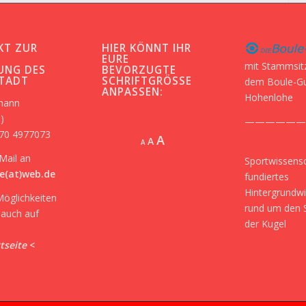
KT ZUR
HIER KÖNNT IHR
-
EURE
mit Stammsit
UNG DES
BEVORZUGTE
STADT
SCHRIFTGRÖSSE A
dem Boule-G
NPASSEN:
Hohenlohe
kmann
)
——————
170 4977073
Increase
A
Reset
A
Decrease
A
font
font
font
Mail an
Sportwissensc
size.
size.
size.
e(at)web.de
fundiertes
Hintergrundw
Möglichkeiten
rund um den 
r auch auf
der Kugel
tseite
<