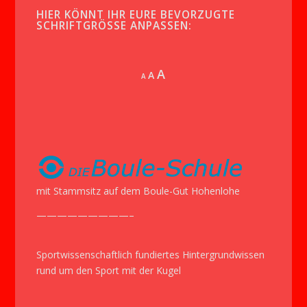
HIER KÖNNT IHR EURE BEVORZUGTE
SCHRIFTGRÖSSE ANPASSEN:
Increase
A
Reset
A
Decrease
A
font
font
font
size.
size.
size.
mit Stammsitz auf dem Boule-Gut Hohenlohe
—————————–
Sportwissenschaftlich fundiertes Hintergrundwissen
rund um den Sport mit der Kugel