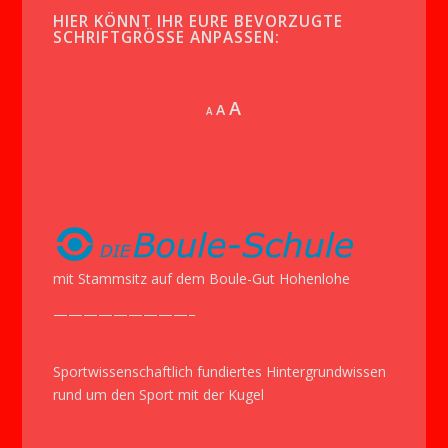
HIER KÖNNT IHR EURE BEVORZUGTE
SCHRIFTGRÖSSE ANPASSEN:
Increase
A
Reset
A
Decrease
A
font
font
font
size.
size.
size.
mit Stammsitz auf dem Boule-Gut Hohenlohe
—————————–
Sportwissenschaftlich fundiertes Hintergrundwissen
rund um den Sport mit der Kugel