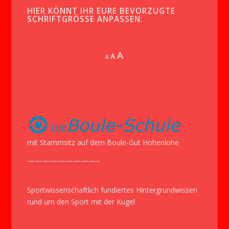
HIER KÖNNT IHR EURE BEVORZUGTE
SCHRIFTGRÖSSE ANPASSEN:
Increase
A
Reset
A
Decrease
A
font
font
font
size.
size.
size.
mit Stammsitz auf dem Boule-Gut Hohenlohe
—————————–
Sportwissenschaftlich fundiertes Hintergrundwissen
rund um den Sport mit der Kugel