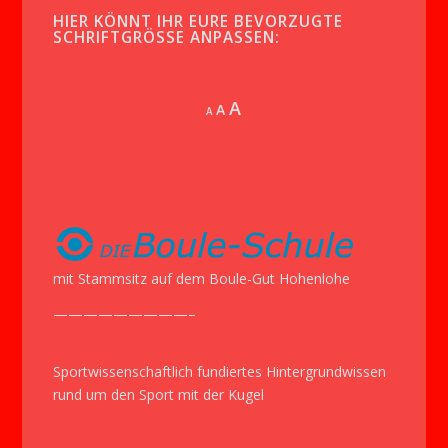
HIER KÖNNT IHR EURE BEVORZUGTE
SCHRIFTGRÖSSE ANPASSEN:
Increase
A
Reset
A
Decrease
A
font
font
font
size.
size.
size.
mit Stammsitz auf dem Boule-Gut Hohenlohe
—————————–
Sportwissenschaftlich fundiertes Hintergrundwissen
rund um den Sport mit der Kugel