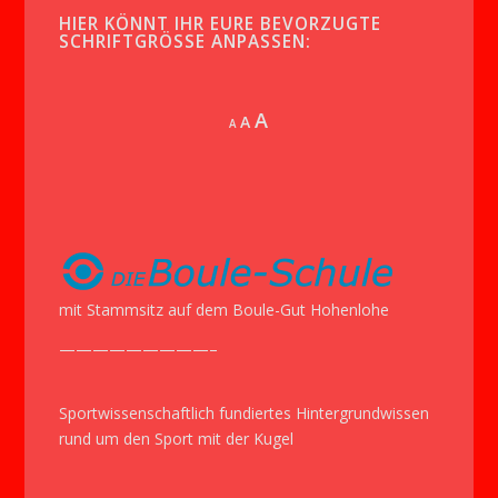
HIER KÖNNT IHR EURE BEVORZUGTE
SCHRIFTGRÖSSE ANPASSEN:
Increase
A
Reset
A
Decrease
A
font
font
font
size.
size.
size.
mit Stammsitz auf dem Boule-Gut Hohenlohe
—————————–
Sportwissenschaftlich fundiertes Hintergrundwissen
rund um den Sport mit der Kugel