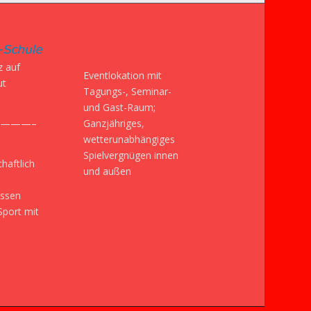
z auf
Eventlokation mit
ut
Tagungs-, Seminar-
und Gast-Raum;
Ganzjähriges,
———–
wetterunabhängiges
Spielvergnügen innen
haftlich
und außen
issen
Sport mit