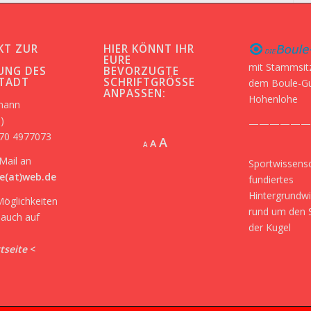
KT ZUR
HIER KÖNNT IHR
-
EURE
mit Stammsit
UNG DES
BEVORZUGTE
STADT
SCHRIFTGRÖSSE A
dem Boule-G
NPASSEN:
Hohenlohe
kmann
)
——————
170 4977073
Increase
A
Reset
A
Decrease
A
font
font
font
Mail an
Sportwissensc
size.
size.
size.
e(at)web.de
fundiertes
Hintergrundw
Möglichkeiten
rund um den 
r auch auf
der Kugel
tseite
<