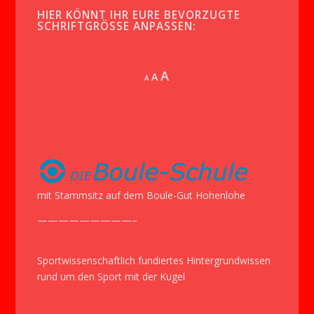
HIER KÖNNT IHR EURE BEVORZUGTE
SCHRIFTGRÖSSE ANPASSEN:
Increase
A
Reset
A
Decrease
A
font
font
font
size.
size.
size.
mit Stammsitz auf dem Boule-Gut Hohenlohe
—————————–
Sportwissenschaftlich fundiertes Hintergrundwissen
rund um den Sport mit der Kugel