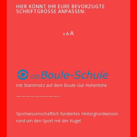
HIER KÖNNT IHR EURE BEVORZUGTE
SCHRIFTGRÖSSE ANPASSEN:
Increase
A
Reset
A
Decrease
A
font
font
font
size.
size.
size.
mit Stammsitz auf dem Boule-Gut Hohenlohe
—————————–
Sportwissenschaftlich fundiertes Hintergrundwissen
rund um den Sport mit der Kugel