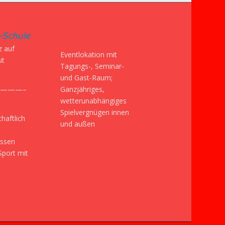
z auf
Eventlokation mit
ut
Tagungs-, Seminar-
und Gast-Raum;
Ganzjähriges,
———–
wetterunabhängiges
Spielvergnügen innen
haftlich
und außen
issen
Sport mit