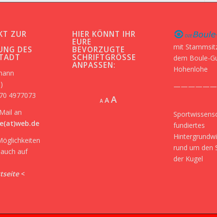
KT ZUR
HIER KÖNNT IHR
-
EURE
mit Stammsit
UNG DES
BEVORZUGTE
STADT
SCHRIFTGRÖSSE A
dem Boule-G
NPASSEN:
Hohenlohe
kmann
)
——————
170 4977073
Increase
A
Reset
A
Decrease
A
font
font
font
Mail an
Sportwissensc
size.
size.
size.
e(at)web.de
fundiertes
Hintergrundw
Möglichkeiten
rund um den 
r auch auf
der Kugel
tseite
<