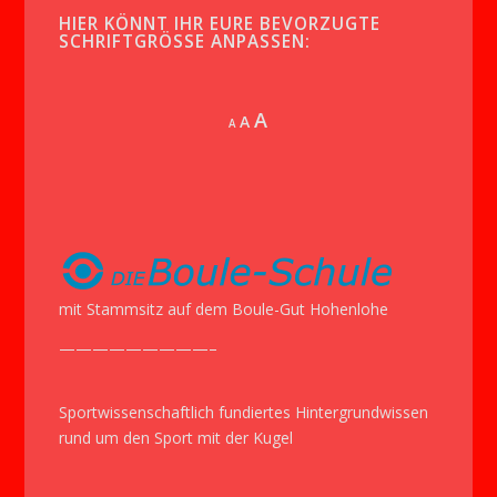
HIER KÖNNT IHR EURE BEVORZUGTE
SCHRIFTGRÖSSE ANPASSEN:
Increase
A
Reset
A
Decrease
A
font
font
font
size.
size.
size.
mit Stammsitz auf dem Boule-Gut Hohenlohe
—————————–
Sportwissenschaftlich fundiertes Hintergrundwissen
rund um den Sport mit der Kugel