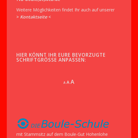
Weitere Möglichkeiten findet Ihr auch auf unserer
>
Kontaktseite
<
HIER KÖNNT IHR EURE BEVORZUGTE
SCHRIFTGRÖSSE ANPASSEN:
Increase
A
Reset
A
Decrease
A
font
font
font
size.
size.
size.
mit Stammsitz auf dem Boule-Gut Hohenlohe