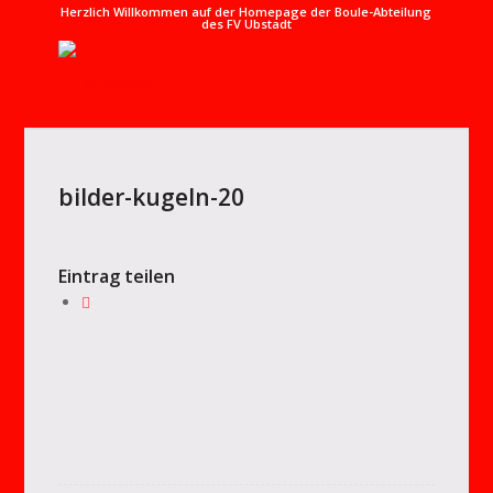
Herzlich Willkommen auf der Homepage der Boule-Abteilung
des FV Ubstadt
bilder-kugeln-20
Eintrag teilen