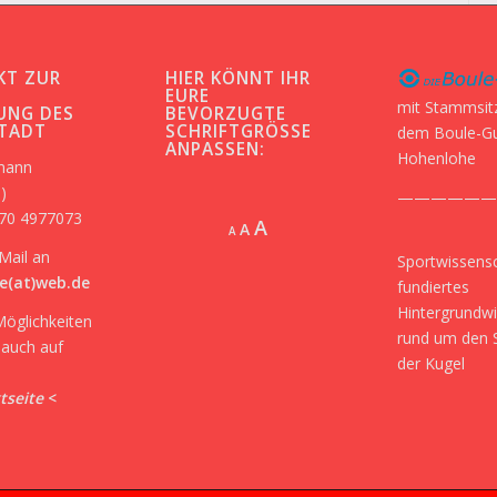
KT ZUR
HIER KÖNNT IHR
-
EURE
mit Stammsit
UNG DES
BEVORZUGTE
STADT
SCHRIFTGRÖSSE A
dem Boule-G
NPASSEN:
Hohenlohe
kmann
)
——————
170 4977073
Increase
A
Reset
A
Decrease
A
font
font
font
Mail an
Sportwissensc
size.
size.
size.
e(at)web.de
fundiertes
Hintergrundw
Möglichkeiten
rund um den 
r auch auf
der Kugel
tseite
<