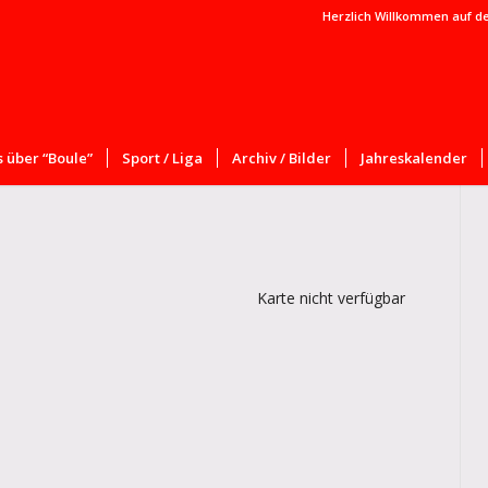
Herzlich Willkommen auf d
 über “Boule”
Sport / Liga
Archiv / Bilder
Jahreskalender
Karte nicht verfügbar