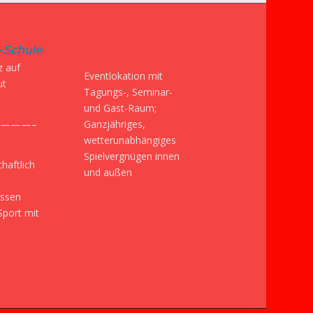
z auf
Eventlokation mit
ut
Tagungs-, Seminar-
und Gast-Raum;
Ganzjähriges,
———–
wetterunabhängiges
Spielvergnügen innen
haftlich
und außen
issen
Sport mit