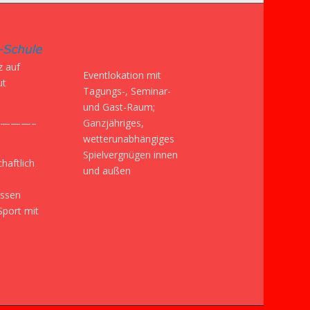
z auf
Eventlokation mit
ut
Tagungs-, Seminar-
und Gast-Raum;
Ganzjähriges,
———–
wetterunabhängiges
Spielvergnügen innen
haftlich
und außen
issen
Sport mit