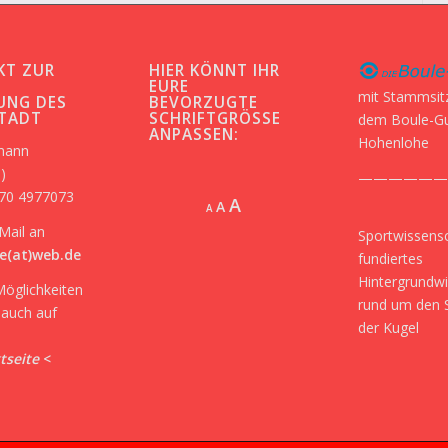
KT ZUR
HIER KÖNNT IHR
-
EURE
mit Stammsit
UNG DES
BEVORZUGTE
STADT
SCHRIFTGRÖSSE A
dem Boule-G
NPASSEN:
Hohenlohe
kmann
)
——————
170 4977073
Increase
A
Reset
A
Decrease
A
font
font
font
Mail an
Sportwissensc
size.
size.
size.
e(at)web.de
fundiertes
Hintergrundw
Möglichkeiten
rund um den 
r auch auf
der Kugel
tseite
<