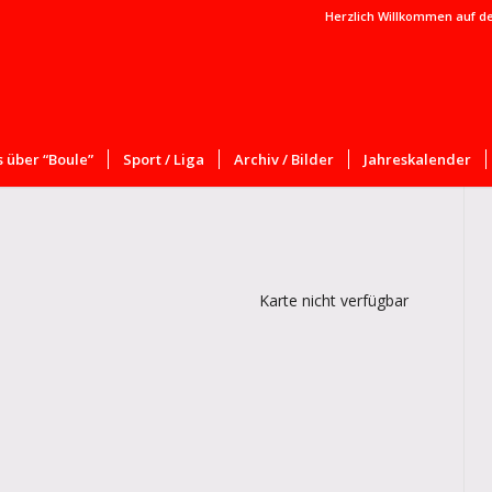
Herzlich Willkommen auf d
 über “Boule”
Sport / Liga
Archiv / Bilder
Jahreskalender
Karte nicht verfügbar