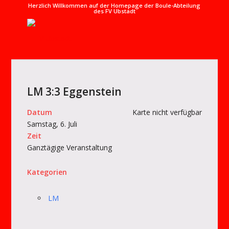
Herzlich Willkommen auf der Homepage der Boule-Abteilung
des FV Ubstadt
LM 3:3 Eggenstein
Datum
Karte nicht verfügbar
Samstag, 6. Juli
Zeit
Ganztägige Veranstaltung
Kategorien
LM