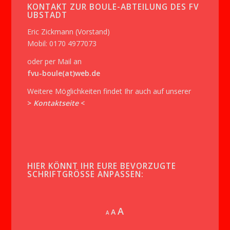
KONTAKT ZUR BOULE-ABTEILUNG DES FV
UBSTADT
Eric Zickmann (Vorstand)
Mobil: 0170 4977073
oder per Mail an
fvu-boule(at)web.de
Weitere Möglichkeiten findet Ihr auch auf unserer
>
Kontaktseite
<
HIER KÖNNT IHR EURE BEVORZUGTE
SCHRIFTGRÖSSE ANPASSEN:
Increase
A
Reset
A
Decrease
A
font
font
font