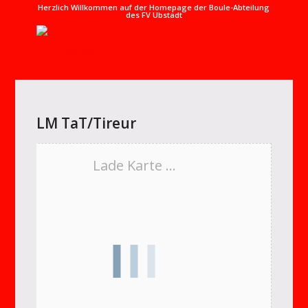
Herzlich Willkommen auf der Homepage der Boule-Abteilung
des FV Ubstadt
LM TaT/Tireur
Lade Karte ...