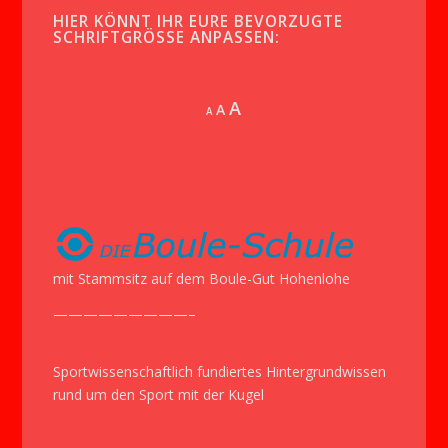
HIER KÖNNT IHR EURE BEVORZUGTE
SCHRIFTGRÖSSE ANPASSEN:
Increase
A
Reset
A
Decrease
A
font
font
font
size.
size.
size.
mit Stammsitz auf dem Boule-Gut Hohenlohe
—————————–
Sportwissenschaftlich fundiertes Hintergrundwissen
rund um den Sport mit der Kugel