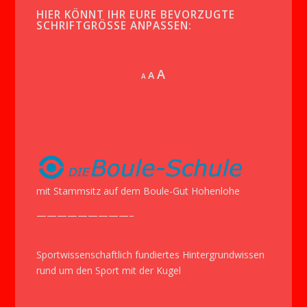
HIER KÖNNT IHR EURE BEVORZUGTE
SCHRIFTGRÖSSE ANPASSEN:
Increase
A
Reset
A
Decrease
A
font
font
font
size.
size.
size.
mit Stammsitz auf dem Boule-Gut Hohenlohe
—————————–
Sportwissenschaftlich fundiertes Hintergrundwissen
rund um den Sport mit der Kugel