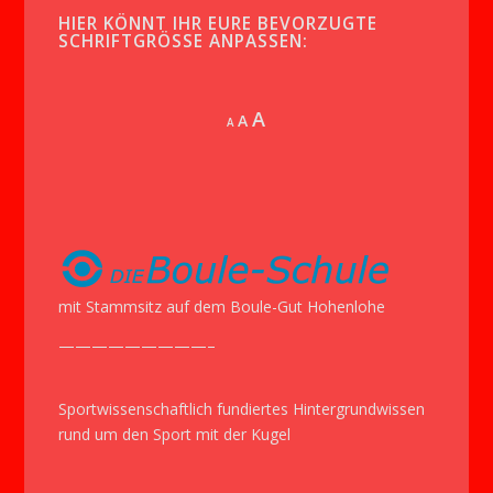
HIER KÖNNT IHR EURE BEVORZUGTE
SCHRIFTGRÖSSE ANPASSEN:
Increase
A
Reset
A
Decrease
A
font
font
font
size.
size.
size.
mit Stammsitz auf dem Boule-Gut Hohenlohe
—————————–
Sportwissenschaftlich fundiertes Hintergrundwissen
rund um den Sport mit der Kugel