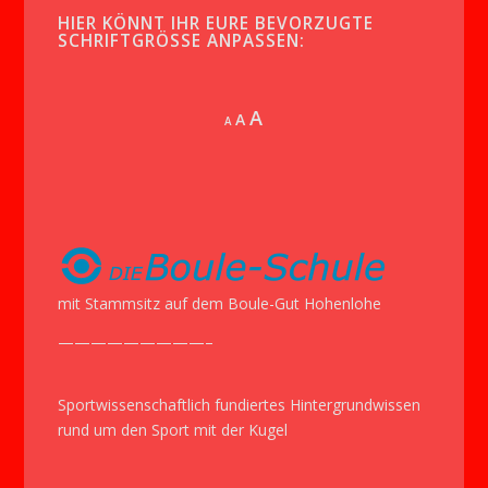
HIER KÖNNT IHR EURE BEVORZUGTE
SCHRIFTGRÖSSE ANPASSEN:
Increase
A
Reset
A
Decrease
A
font
font
font
size.
size.
size.
mit Stammsitz auf dem Boule-Gut Hohenlohe
—————————–
Sportwissenschaftlich fundiertes Hintergrundwissen
rund um den Sport mit der Kugel