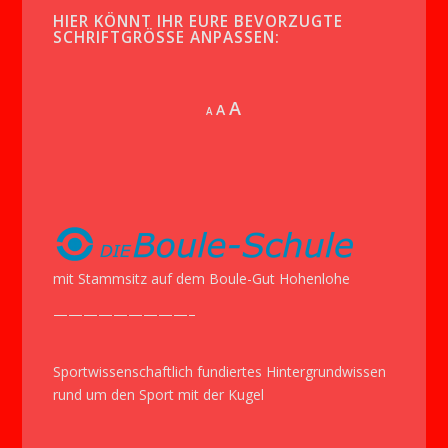
HIER KÖNNT IHR EURE BEVORZUGTE
SCHRIFTGRÖSSE ANPASSEN:
Increase
A
Reset
A
Decrease
A
font
font
font
size.
size.
size.
mit Stammsitz auf dem Boule-Gut Hohenlohe
—————————–
Sportwissenschaftlich fundiertes Hintergrundwissen
rund um den Sport mit der Kugel