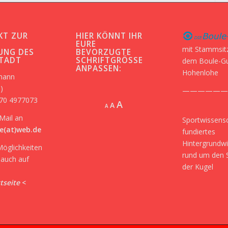
KT ZUR
HIER KÖNNT IHR
-
EURE
mit Stammsit
UNG DES
BEVORZUGTE
STADT
SCHRIFTGRÖSSE A
dem Boule-G
NPASSEN:
Hohenlohe
kmann
)
——————
170 4977073
Increase
A
Reset
A
Decrease
A
font
font
font
Mail an
Sportwissensc
size.
size.
size.
e(at)web.de
fundiertes
Hintergrundw
Möglichkeiten
rund um den 
r auch auf
der Kugel
tseite
<