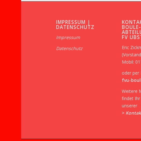
IMPRESSUM |
KONTA
DATENSCHUTZ
BOULE
ABTEIL
FV UB
Impressum
Eric Zic
Datenschutz
(Vorstand
Mobil: 0
oder per 
fvu-boul
Weitere 
findet Ih
unserer
>
Kontak