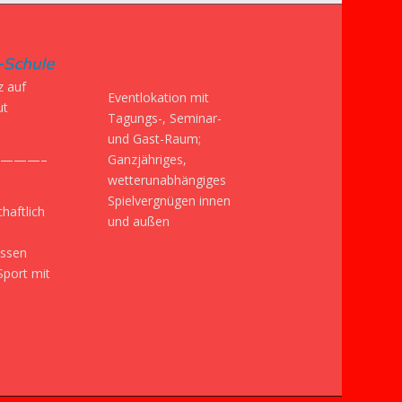
z auf
Eventlokation mit
ut
Tagungs-, Seminar-
und Gast-Raum;
Ganzjähriges,
———–
wetterunabhängiges
Spielvergnügen innen
haftlich
und außen
issen
Sport mit