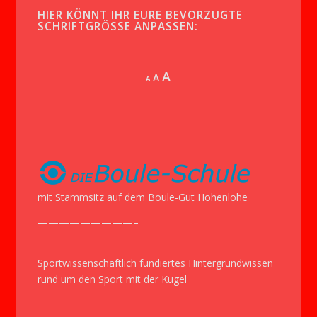
HIER KÖNNT IHR EURE BEVORZUGTE
SCHRIFTGRÖSSE ANPASSEN:
Increase
A
Reset
A
Decrease
A
font
font
font
size.
size.
size.
mit Stammsitz auf dem Boule-Gut Hohenlohe
—————————–
Sportwissenschaftlich fundiertes Hintergrundwissen
rund um den Sport mit der Kugel