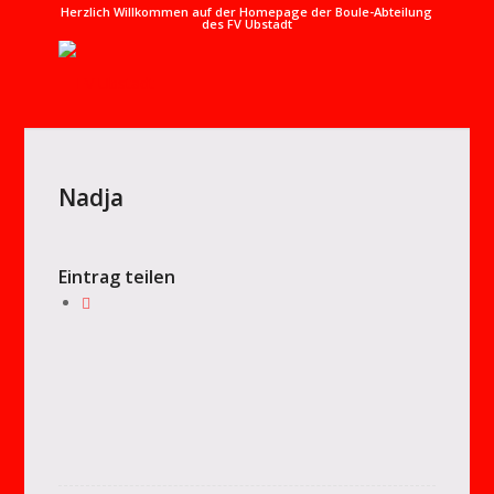
Herzlich Willkommen auf der Homepage der Boule-Abteilung
des FV Ubstadt
Nadja
Eintrag teilen