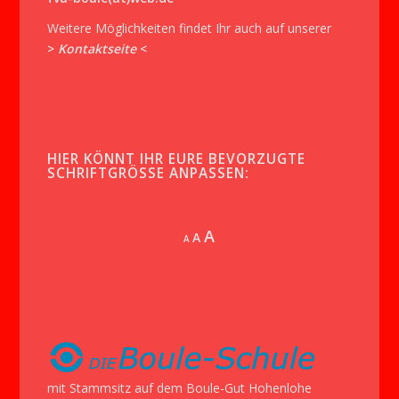
Weitere Möglichkeiten findet Ihr auch auf unserer
>
Kontaktseite
<
HIER KÖNNT IHR EURE BEVORZUGTE
SCHRIFTGRÖSSE ANPASSEN:
Increase
A
Reset
A
Decrease
A
font
font
font
size.
size.
size.
mit Stammsitz auf dem Boule-Gut Hohenlohe