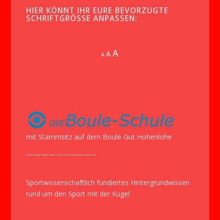
HIER KÖNNT IHR EURE BEVORZUGTE
SCHRIFTGRÖSSE ANPASSEN:
Increase
A
Reset
A
Decrease
A
font
font
font
size.
size.
size.
mit Stammsitz auf dem Boule-Gut Hohenlohe
—————————–
Sportwissenschaftlich fundiertes Hintergrundwissen
rund um den Sport mit der Kugel