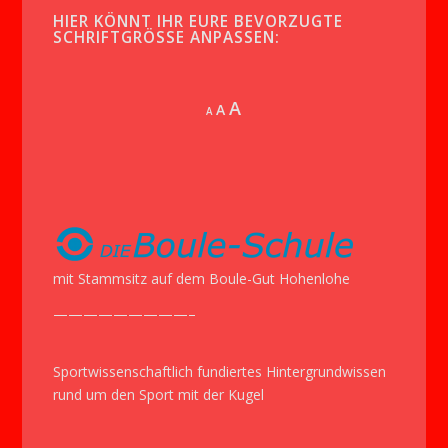
HIER KÖNNT IHR EURE BEVORZUGTE
SCHRIFTGRÖSSE ANPASSEN:
Increase
A
Reset
A
Decrease
A
font
font
font
size.
size.
size.
mit Stammsitz auf dem Boule-Gut Hohenlohe
—————————–
Sportwissenschaftlich fundiertes Hintergrundwissen
rund um den Sport mit der Kugel