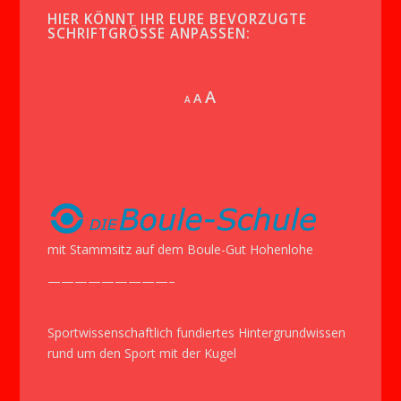
HIER KÖNNT IHR EURE BEVORZUGTE
SCHRIFTGRÖSSE ANPASSEN:
Increase
A
Reset
A
Decrease
A
font
font
font
size.
size.
size.
mit Stammsitz auf dem Boule-Gut Hohenlohe
—————————–
Sportwissenschaftlich fundiertes Hintergrundwissen
rund um den Sport mit der Kugel