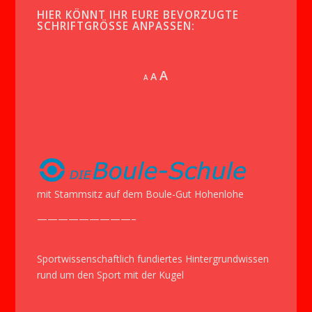
HIER KÖNNT IHR EURE BEVORZUGTE
SCHRIFTGRÖSSE ANPASSEN:
Increase
A
Reset
A
Decrease
A
font
font
font
size.
size.
size.
mit Stammsitz auf dem Boule-Gut Hohenlohe
—————————–
Sportwissenschaftlich fundiertes Hintergrundwissen
rund um den Sport mit der Kugel